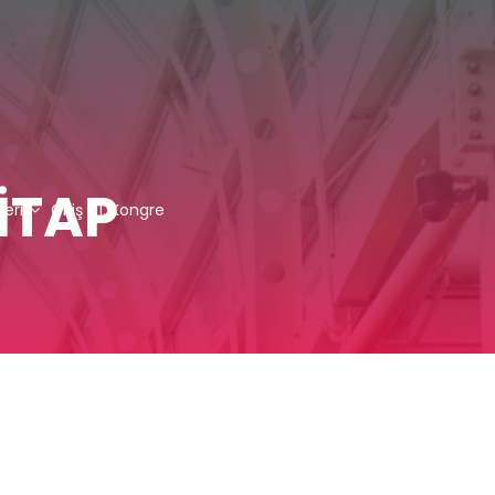
İTAP
leri
Giriş
11. Kongre