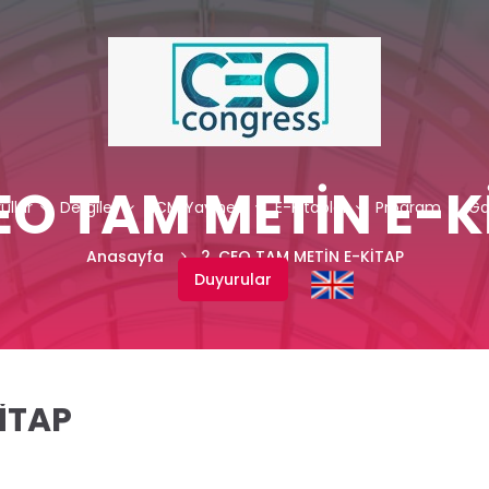
CEO TAM METİN E-K
ullar
Dergiler
NCM Yayınevi
E-Kitaplar
Program
Ga
Anasayfa
2. CEO TAM METİN E-KİTAP
Duyurular
İTAP