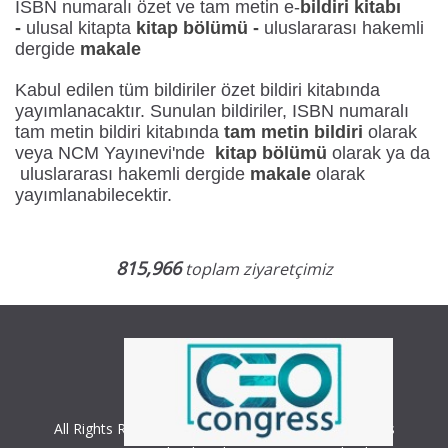
ISBN numaralı özet ve tam metin e-
b
ildiri kitabı
-
ulusal kitapta
kitap bölümü -
uluslararası hakemli
dergi
de
makale
Kabul edilen tüm bildiriler özet bildiri kitabında
yayımlanacaktır. Sunulan bildiriler, ISBN numaralı
tam metin bildiri kitabında
tam metin bildiri
olarak
veya NCM Yayınevi'nde
kitap bölümü
olarak ya da
uluslararası hakemli dergide
makale
olarak
yayımlanabilecektir.
815,966
toplam ziyaretçimiz
All Rights Reserved. Copyright © 2018 CEO Congress